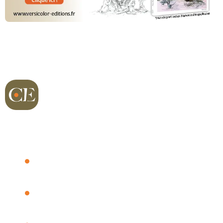
Richard sur Terre
Dernières vidéos
Chasse Actu
Les plumes de Richard
Qui est-ce ?
Petit gibier
Boutique