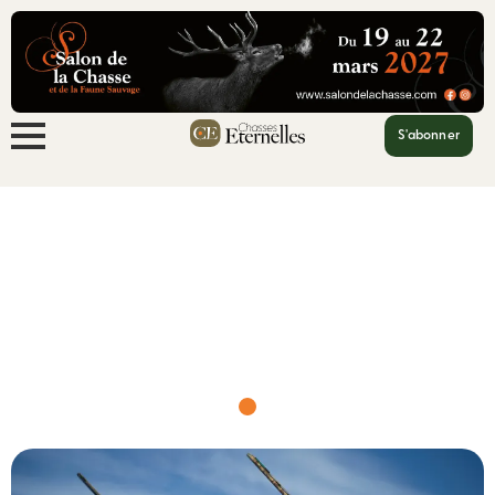
S'abonner
Accueil
Donald Trump Jr : polémique...
Donald Trump Jr : polémique et chasse
à Venise