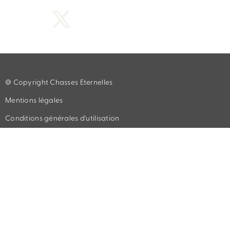
Cueillette
Décoration
Vins et Spiritueux
@ Copyright Chasses Eternelles
Mentions légales
Conditions générales d'utilisation