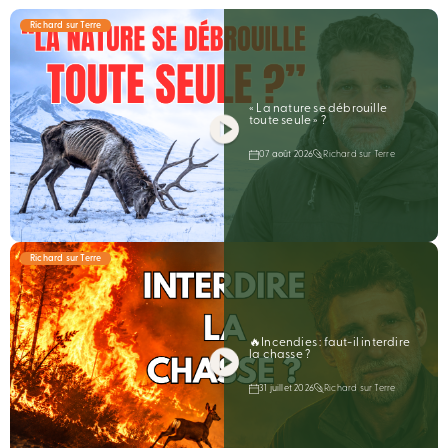
Richard sur Terre
« La nature se débrouille
toute seule » ?
07 août 2026
Richard sur Terre
Richard sur Terre
🔥Incendies : faut-il interdire
la chasse ?
31 juillet 2026
Richard sur Terre