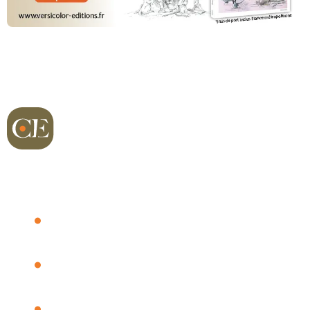
Richard sur Terre
Dernières vidéos
Chasse Actu
Les plumes de Richard
Qui est-ce ?
Petit gibier
Matos
Boutique