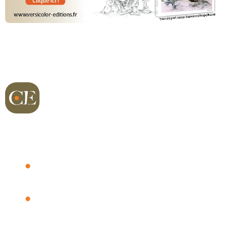
Richard sur Terre
Dernières vidéos
Chasse Actu
Les plumes de Richard
Qui est-ce ?
Petit gibier