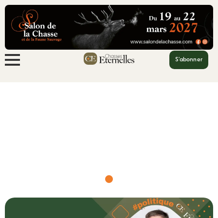
S'abonner
Accueil
RDV le 8 mai à 18h30 avec W...
RDV le 8 mai à 18h30 avec Willy
Schraen