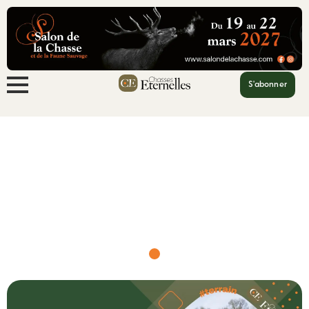
S'abonner
Accueil
Un journaliste tente le per...
Un journaliste tente le permis de chasser
– et le manque