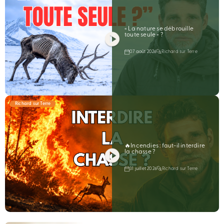
« La nature se débrouille
toute seule » ?
07 août 2026
Richard sur Terre
Richard sur Terre
🔥Incendies : faut-il interdire
la chasse ?
31 juillet 2026
Richard sur Terre