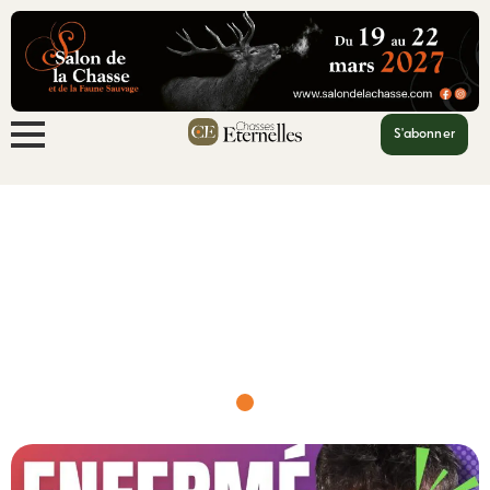
S'abonner
Accueil
VIDÉO – 📺Enfermé 3 jo...
VIDÉO – 📺Enfermé 3 jours avec des
végans📺