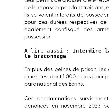
Leur permis de chasser a été révo
de le repasser pendant trois ans, e
ils se voient interdits de posséd
pour des durées respectives de t
également confisqué des arm
possession.
A lire aussi : 
Interdire l
le braconnage
En plus des peines de prison, le
amendes, dont 1 000 euros pour p
parc national des Écrins.
Ces condamnations surviennen
dénoncés en novembre 2023 par