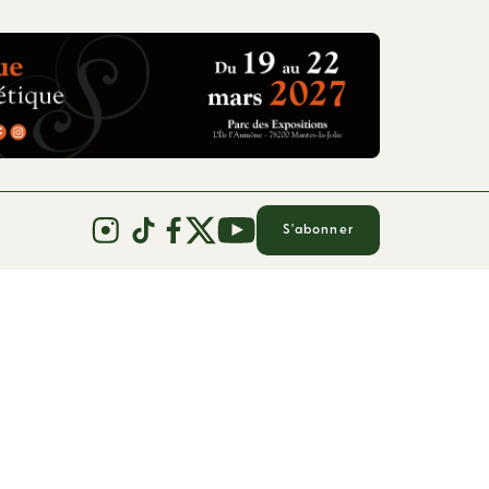
S'abonner
raconnier