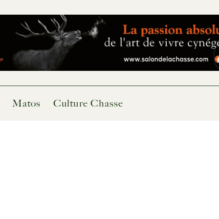
Matos
Culture Chasse
po...
ison avec sursis pour un b