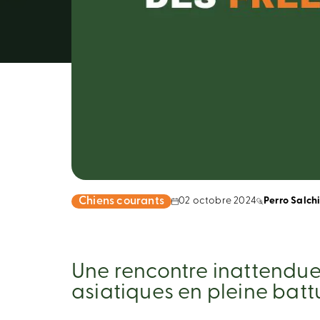
Chiens courants
02 octobre 2024
Perro Salch
Une rencontre inattendue 
asiatiques en pleine battu