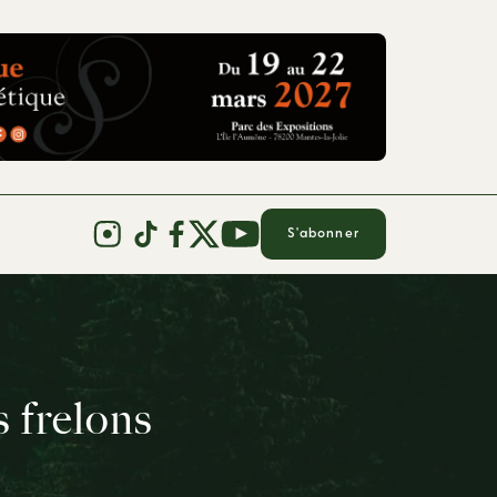
S'abonner
s frelons