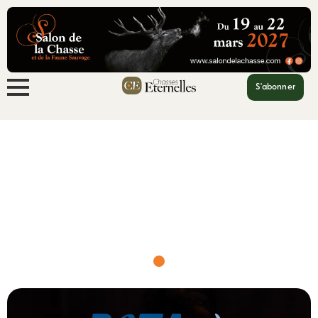
S'abonner
Accueil
USA : PETA se jette sur un ...
USA : PETA se jette sur un drame pour
salir la chasse