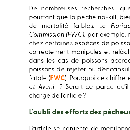
De nombreuses recherches, que 
pourtant que la pêche no-kill, bie
de mortalité faibles. Le
Flori
Commission (FWC)
, par exemple, 
chez certaines espèces de poisson
correctement manipulés et relâc
dans les cas de poissons accro
poissons de rejeter ou d’encaps
fatale ​(
FWC
). Pourquoi ce chiffre
et Avenir
? Serait-ce parce qu’i
charge de l’article ?
L’oubli des efforts des pêcheu
L’article se contente de mentionn