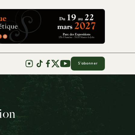
S'abonner
tion