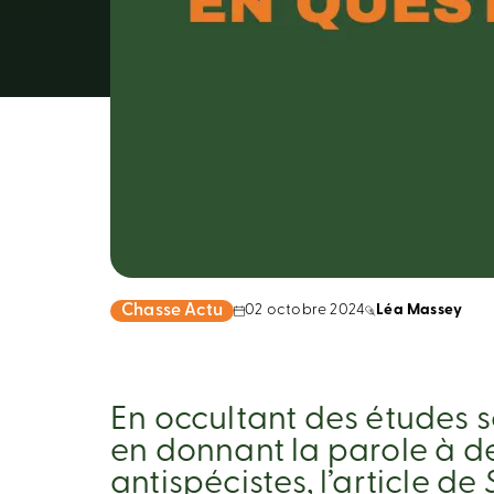
Chasse Actu
02 octobre 2024
Léa Massey
En occultant des études s
en donnant la parole à d
antispécistes, l’article de