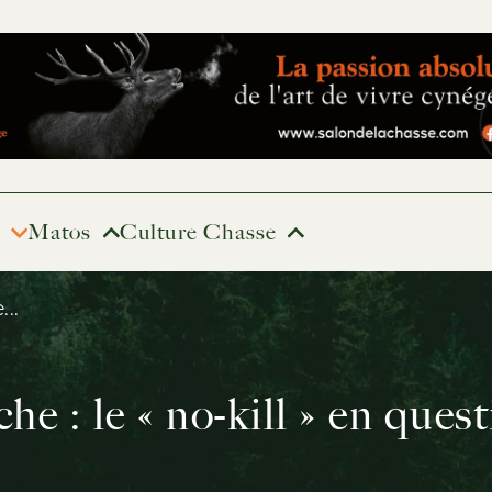
Matos
Culture Chasse
...
he : le « no-kill » en ques