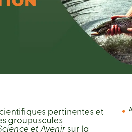
A
cientifiques pertinentes et
es groupuscules
Science et Avenir
sur la